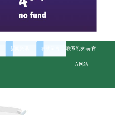
新闻资讯
在线留言
联系凯发app官
方网站