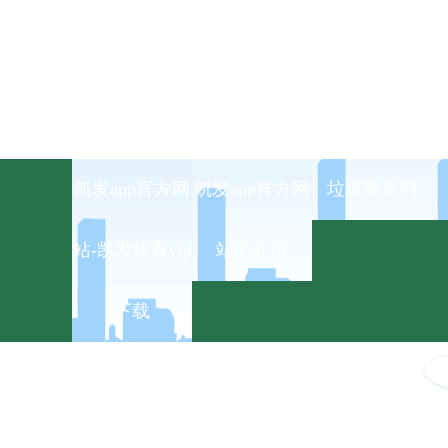
凯发app官方网
凯发app官方网
垃圾除臭剂
站-凯发体育vip
站的介绍
下载