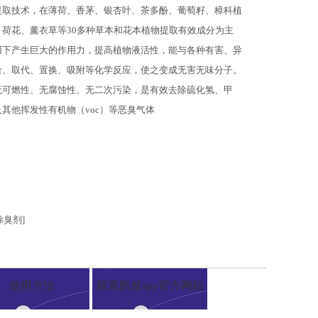
提取技术，在薄荷、香茅、银杏叶、茶多酚、葡萄籽、樟科植
荷花、薰衣草等30多种草本和花本植物提取有效成分为主
用下产生巨大的作用力，提高植物液活性，能与各种有害、异
合、取代、置换、吸附等化学反应，使之变成无害无味分子。
无可燃性、无腐蚀性、无二次污染，是有效去除硫化氢、甲
其他挥发性有机物（voc）等恶臭气体
除臭剂]
使用方法
联系凯发app官方网站