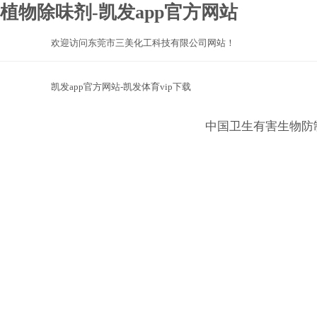
植物除味剂-凯发app官方网站
欢迎访问东莞市三美化工科技有限公司网站！
凯发app官方网站-凯发体育vip下载
中国卫生有害生物防