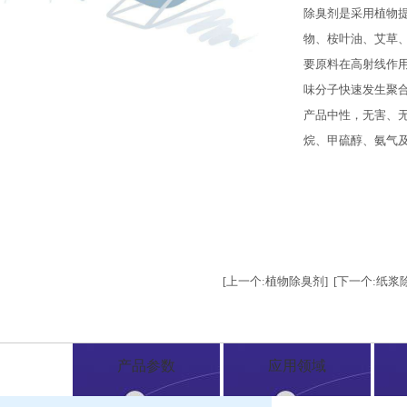
除臭剂是采用植物
物、桉叶油、艾草、
要原料在高射线作
味分子快速发生聚
产品中性，无害、
烷、甲硫醇、氨气及
[上一个:植物除臭剂]
[下一个:纸浆
出优势
产品参数
应用领域