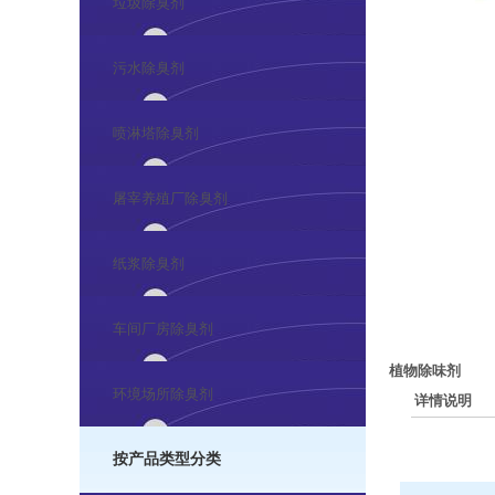
垃圾除臭剂
污水除臭剂
喷淋塔除臭剂
屠宰养殖厂除臭剂
纸浆除臭剂
车间厂房除臭剂
植物除味剂
环境场所除臭剂
详情说明
​突
按产品类型分类