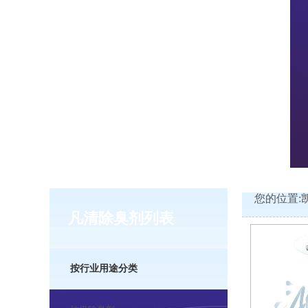
您的位置:
凡清除臭剂列表
按行业用途分类