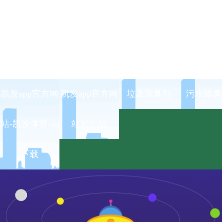
凯发app官方网
凯发app官方网
垃圾除臭剂
污水除臭
站-凯发体育vip
站的介绍
下载