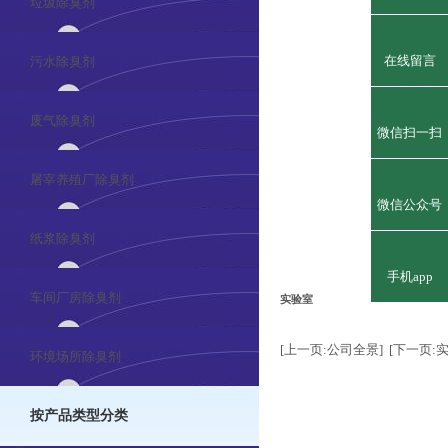
垃圾除臭剂
在线留言
污水除臭剂
废气除臭剂
微信扫一扫
屠宰养殖厂除臭剂
微信公众号
纸浆除臭剂
手机app
车间厂房除臭剂
实验室
[上一页:公司全景]
[下一页:
环境场所除臭剂
按产品类型分类