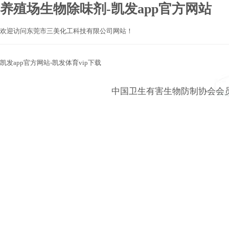
养殖场生物除味剂-凯发app官方网站
欢迎访问东莞市三美化工科技有限公司网站！
凯发app官方网站-凯发体育vip下载
中国卫生有害生物防制协会会