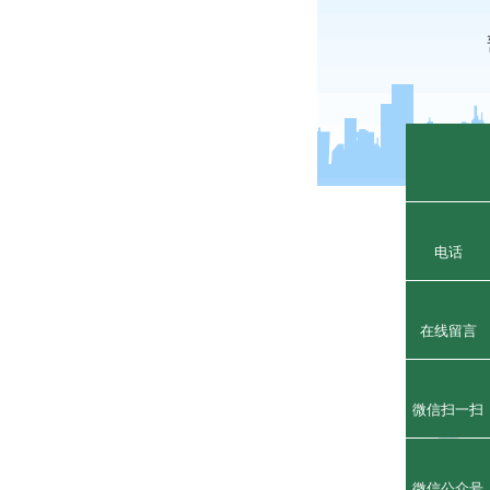
电话
在线留言
微信扫一扫
微信公众号