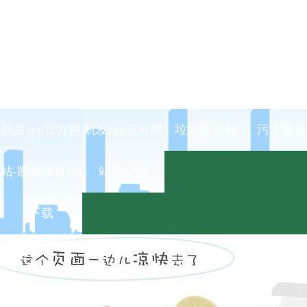
凯发app官方网
凯发app官方网
垃圾除臭剂
污水除臭
站-凯发体育vip
站的介绍
下载