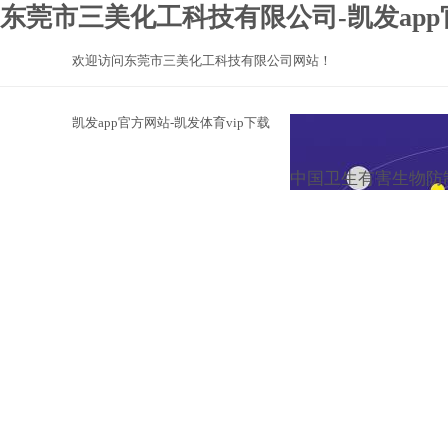
东莞市三美化工科技有限公司-凯发ap
欢迎访问东莞市三美化工科技有限公司网站！
凯发app官方网站-凯发体育vip下载
中国卫生有害生物防