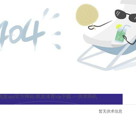
凯发app官方网站-凯发体育vip下载
->
供求商机
暂无供求信息