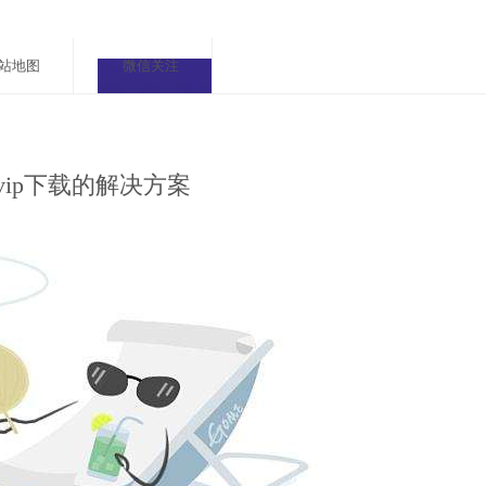
站地图
微信关注
ip下载的解决方案