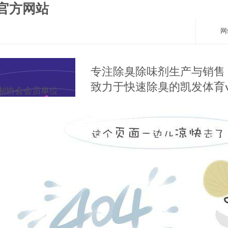
p官方网站
网
专注除臭除味剂生产与销售
致力于快速除臭的凯发体育v
制协会会员单位