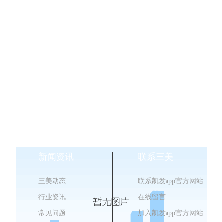
载的
新闻资讯
联系三美
三美动态
联系凯发app官方网站
行业资讯
在线留言
常见问题
加入凯发app官方网站