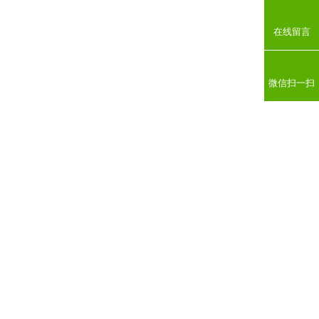
在线留言
微信扫一扫