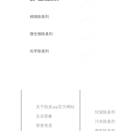
植物除臭剂
微生物除臭剂
化学除臭剂
走进三美
凯发体育vip下
产品中心
关于凯发app官方网站
垃圾除臭剂
企业形象
污水除臭剂
荣誉资质
废气除臭剂