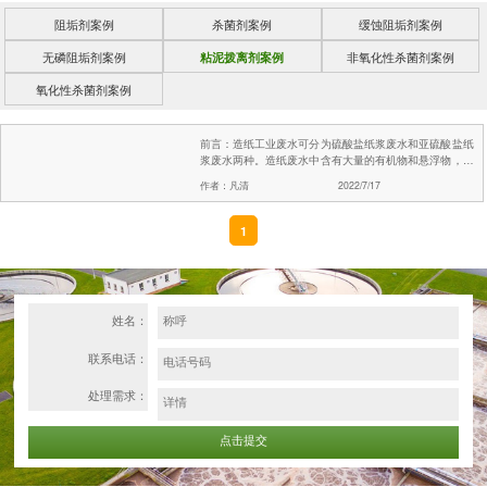
阻垢剂案例
杀菌剂案例
缓蚀阻垢剂案例
无磷阻垢剂案例
粘泥拨离剂案例
非氧化性杀菌剂案例
氧化性杀菌剂案例
前言：造纸工业废水可分为硫酸盐纸浆废水和亚硫酸盐纸
浆废水两种。造纸废水中含有大量的有机物和悬浮物，并
含有大量化学药品和杂质，是我国水体主要污染源之一。
作者：凡清
2022/7/17
目前存在的问题：造纸废水水...
1
姓名：
联系电话：
处理需求：