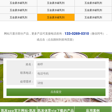
五金废水破乳剂
五金废水破乳剂
五金废水破乳剂
五金废水破乳剂
五金废水破乳剂
五金废水破乳剂
五金废水破乳剂
五金废水破乳剂
五金废水破乳剂
133-0269-0310
网站只显示部分产品，更多产品可直接电话咨询：
（微信同号），
或点击（点击跳转到咨询页面）
姓名：
联系电话：
处理需求：
凯发app官方网站-凯发
凯发体育vip下载的产品
应用案例