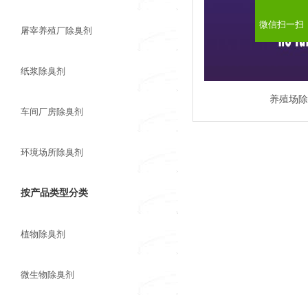
微信扫一扫
屠宰养殖厂除臭剂
纸浆除臭剂
养殖场除
车间厂房除臭剂
环境场所除臭剂
按产品类型分类
植物除臭剂
微生物除臭剂