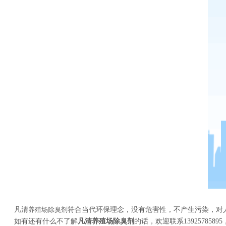
凡清
养殖场除臭剂
符合当代环保理念，没有危害性，不产生污染，对
如有还有什么不了解
凡清
养殖场
除臭剂
的话，欢迎联系
1392578