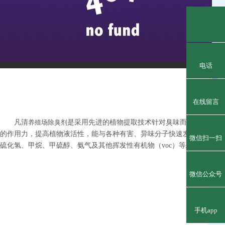
电话
在线留言
凡清
养殖场除臭剂
是采用先进的植物提取技术针对臭味而精心生产的
的作用力，提高植物液活性，能与各种有害、异味分子快速发生聚合、取
微信扫一扫
硫化氢、甲烷、甲硫醇、氨气及其他挥发性有机物（
voc
）等恶臭气体净
微信公众号
手机app