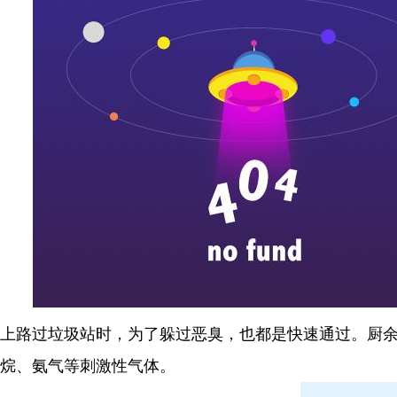
上路过垃圾站时，为了躲过恶臭，也都是快速通过。厨
烷、氨气等刺激性气体。