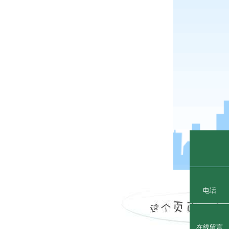
电话
在线留言