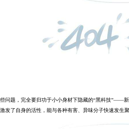
些问题，完全要归功于小小身材下隐藏的“黑科技”——
激发了自身的活性，能与各种有害、异味分子快速发生