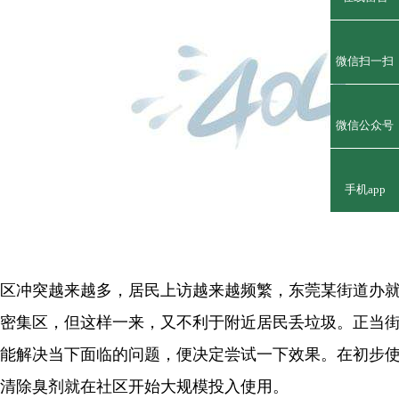
微信扫一扫
微信公众号
手机app
区冲突越来越多，居民上访越来越频繁，东莞某街道办
密集区，但这样一来，又不利于附近居民丢垃圾。正当
能解决当下面临的问题，便决定尝试一下效果。在初步
清除臭剂就在社区开始大规模投入使用。