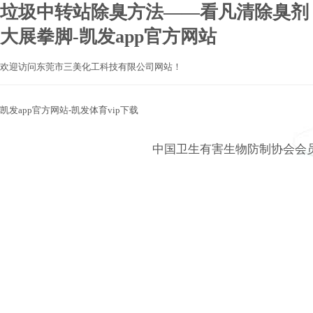
垃圾中转站除臭方法——看凡清除臭剂
大展拳脚-凯发app官方网站
欢迎访问东莞市三美化工科技有限公司网站！
凯发app官方网站-凯发体育vip下载
中国卫生有害生物防制协会会