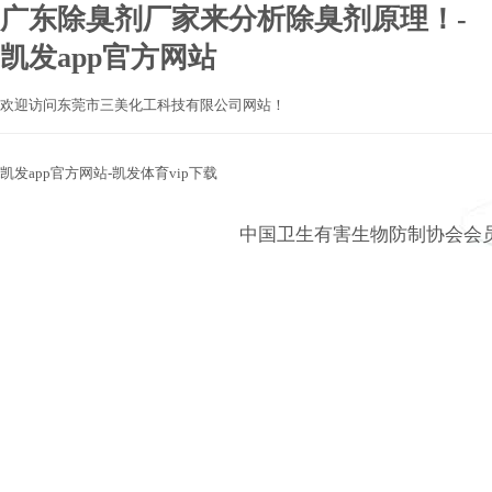
广东除臭剂厂家来分析除臭剂原理！-
凯发app官方网站
欢迎访问东莞市三美化工科技有限公司网站！
凯发app官方网站-凯发体育vip下载
中国卫生有害生物防制协会会