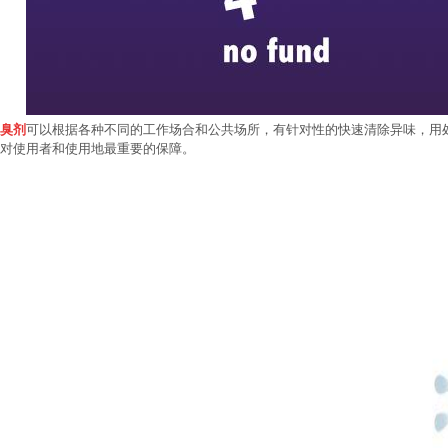
臭剂
可以根据各种不同的工作场合和公共场所，有针对性的快速清除异味，用
对使用者和使用地最重要的保障。