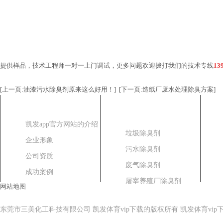
提供样品，技术工程师一对一上门调试，更多问题欢迎拨打我们的技术专线
13
[上一页:油漆污水除臭剂原来这么好用！]
[下一页:造纸厂废水处理除臭方案]
走进三美
凯发体育vip下载的
产品中心
凯发app官方网站的介绍
垃圾除臭剂
企业形象
污水除臭剂
公司资质
废气除臭剂
成功案例
屠宰养殖厂除臭剂
网站地图
东莞市三美化工科技有限公司 凯发体育vip下载的版权所有 凯发体育vip下载 copyright 