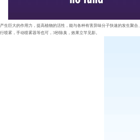
产生巨大的作用力，提高植物的活性，能与各种有害异味分子快速的发生聚合
行喷雾，手动喷雾器等也可，3
秒除臭，效果立竿见影。