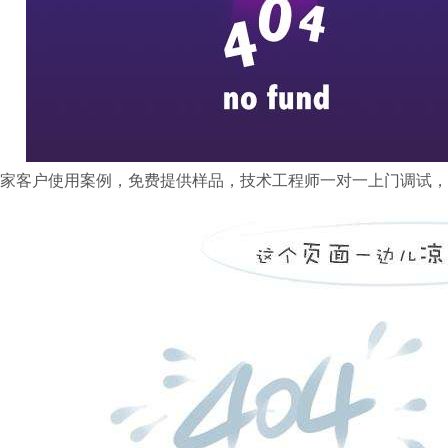
家客户使用案例，免费提供样品，技术工程师一对一上门调试，