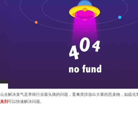
么去解决臭气是养殖行业最头痛的问题，畜禽类排放出大量的恶臭物，如硫化
臭剂
可以快速解决问题。