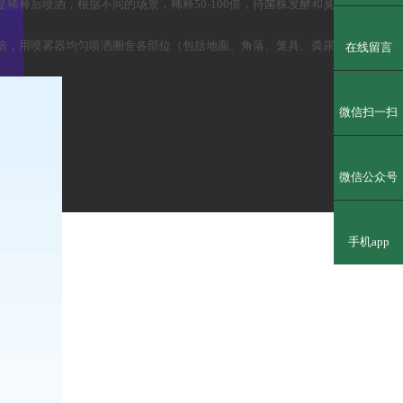
释后喷洒，根据不同的场景，稀释50-100倍，待菌株发酵和臭
00倍，用喷雾器均匀喷洒圈舍各部位（包括地面、角落、笼具、粪尿
在线留言
微信扫一扫
微信公众号
手机app