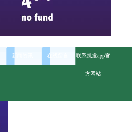
新闻资讯
在线留言
联系凯发app官
方网站