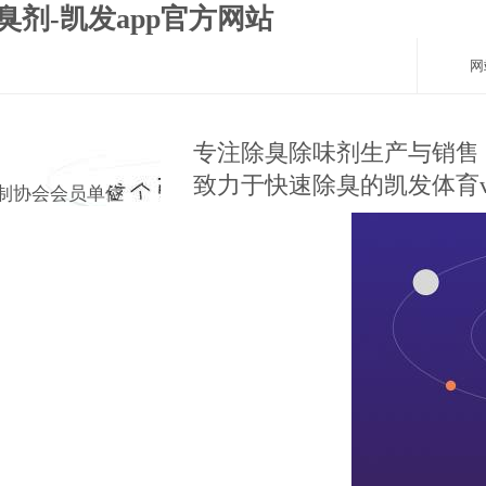
剂-凯发app官方网站
网
专注除臭除味剂生产与销售
致力于快速除臭的凯发体育v
制协会会员单位