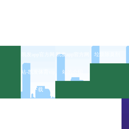
凯发app官方网
凯发app官方网
垃圾除臭剂
站-凯发体育vip
站的介绍
下载