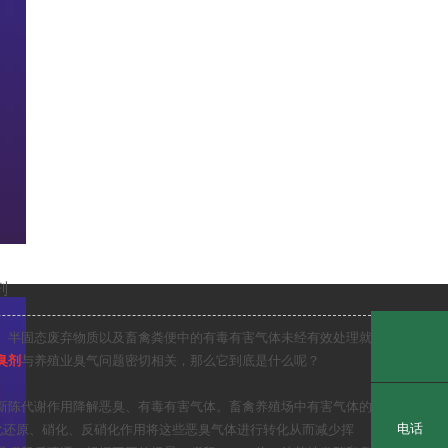
剂
、半固态废弃物质以及畜禽粪便中的有毒有害气体未经有效处理就
臭剂
与养殖业臭气问题密切相关，那么它到底是什么呢？
新陈代谢作用降解恶臭、有毒有害气体。畜禽养殖场中有害气体的
电话
生氧化还原、硝化、反硝化作用将这些恶臭气体进行转化从而减少挥