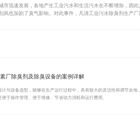
于城市迅速发展，各地产生工业污水和生活污水在不断增加，因
刮风也加剧了臭气影响。对此事件，凡清工业污水除臭剂
生产厂
素厂除臭剂及除臭设备的案例详解
设计与设备选型，能够在生产运行过程中，具有较大的灵活性和调节余地
更便于操作管理、便于维修、节省动力消耗和运行费用。