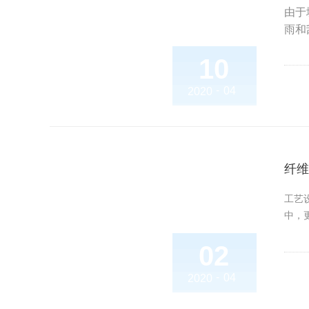
​由
雨和
10
-
04
2020
纤维
工艺
中，
02
-
04
2020