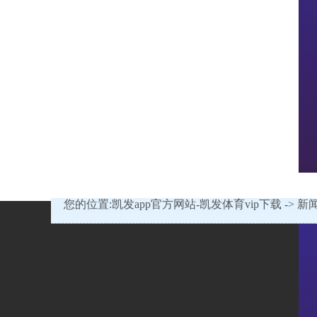
您的位置:
凯发app官方网站-凯发体育vip下载
->
新