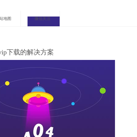
站地图
微信关注
ip下载的解决方案