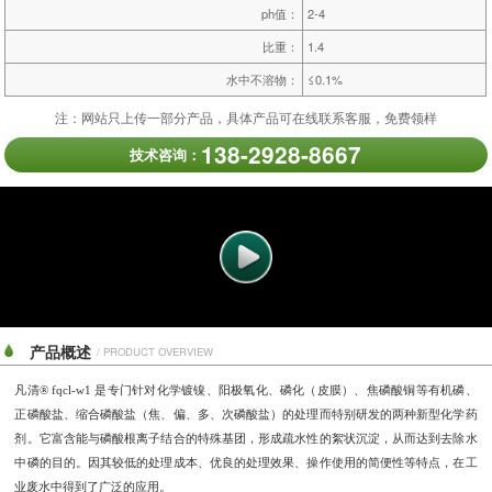
ph值：
2-4
比重：
1.4
水中不溶物：
≤0.1%
注：网站只上传一部分产品，具体产品可在线联系客服，免费领样
138-2928-8667
技术咨询：
产品概述
/ PRODUCT OVERVIEW
凡清
®
fqcl-w1
是专门针对化学镀镍、阳极氧化、磷化（皮膜）、焦磷酸铜等有机磷、
正磷酸盐、缩
合磷酸盐（焦、偏、多、次磷酸盐）的处理而特别研发的两种新型化学药
剂。它富含能与磷酸根离子结
合的特殊基团，形成疏水性的絮状沉淀，从而达到去除水
中磷的目的。因其较低的处理成本、优良的处
理效果、操作使用的简便性等特点，在工
业废水中得到了广泛的应用。