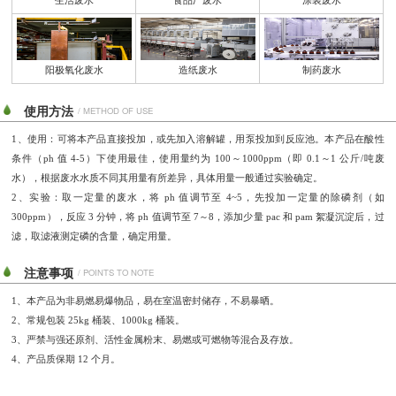
阳极氧化废水
造纸废水
制药废水
使用方法
/ METHOD OF USE
1、使用：可将本产品直接投加，或先加入溶解罐，用泵投加到反应池。本产品在酸性
条件（
ph 值 4-5）
下使用最佳，使用量约为 100～1000ppm（即 0.1～1 公斤/吨废
水），根据废水水质不同其用量有所
差异，具体用量一般通过实验确定。
2、
实验：取一定量的废水，将 ph 值调节至 4~5，先投加一定量的除磷剂（如
300ppm），反应 3 分
钟，将 ph 值调节至 7～8，添加少量 pac 和 pam 絮凝沉淀后，过
滤，取滤液测定磷的含量，确定用
量。
注意事项
/ POINTS TO NOTE
1、本产品为非易燃易爆物品，易在室温密封储存，不易暴晒。
2、常规包装 25kg 桶装、1000kg 桶装。
3、严禁与强还原剂、活性金属粉末、易燃或可燃物等混合及存放。
4、产品质保期 12 个月。