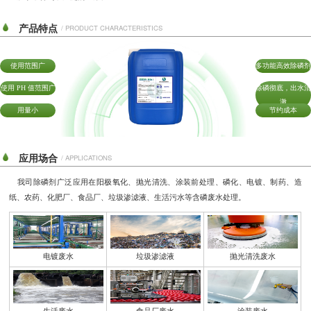
产品特点
/ PRODUCT CHARACTERISTICS
使用范围广
多功能高效除磷剂
使用 PH 值范围广
除磷彻底，出水清
澈
用量小
节约成本
应用场合
/ APPLICATIONS
我司除磷剂广泛应用在阳极氧化、抛光清洗、涂装前处理、磷化、电镀、制药、造
纸、农药、化肥厂、食品厂、垃圾渗滤液、生活污水等含磷废水处理。
电镀废水
垃圾渗滤液
抛光清洗废水
生活废水
食品厂废水
涂装废水