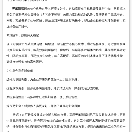
无氯阻垢剂
的核心优势在于其环境友好性。它彻底摒弃了氯元素及其衍生物，从根源上
避免了氯离子对金属设备（尤其是不锈钢）的应力腐蚀和点蚀风险，显著延长了系统寿命。
同时，其成分易于生物降解，排放后对环境水体影响极小，帮助企业轻松应对环保督察，实
现绿色生产目标。
精准阻垢，效能持久稳定
现代无氯阻垢剂采用聚合物、膦酸盐、绿色配方等核心技术，通过晶格畸变、分散作用和阈
值效应等多重机理，能高效抑制碳酸钙、硫酸钙、硅垢等多种垢体的形成。其作用更具针对
性，阻垢效率高，且药效持久稳定，能在高硬度、高碱度的苛刻水质条件下保持优异性能，
确保换热设备持续高效运行。
为企业创造多维价值
选择无氯阻垢剂，为企业带来的价值远不止于阻垢本身：
综合成本更低：减少设备腐蚀维修、延长清洗周期、降低排污处理费用。
系统兼容性佳：与多种水处理药剂兼容，便于系统管理。
操作更安全：对操作人员更友好，降低了健康与安全风险。
结语：在可持续发展成为全球共识的今天，采用无氯阻垢剂已不仅仅是技术升级，更是
企业践行环保责任、提升运营效益的战略性决策。它为工业循环水系统提供了兼顾高效防
护、设备安全与生态和谐的理想凯发体育vip下载的解决方案，是迈向未来绿色工业的坚实一