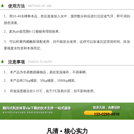
使用方法
/ METHOD OF USE
1、用10-40水稀释本品，然后直接加入水中，搅拌数分钟后进行沉淀或气浮，即可得到
脱色清液。
2、废水ph值范围6-12都能有理想效果。
3、可以和聚丙烯酰胺搭配使用，但不能混合使用，这样可以加速沉淀澄清时间。添加
量视废水性质和本身而定。
注意事项
/ POINTS TO NOTE
1、 本产品为非易燃易爆物品，易在室温储存，不易暴晒。
2、 本产品有25kg桶装、50kg桶装，1000kg桶装。
3、 存放温度建议在3-35℃，低于3℃容易分层，但不影响使用。
顾问式凯发体育vip下载的技术支持 一站式服务
联系凡清，免费试样
致力100个行业污水研究 多角度/多层次满足客户需求
133-0269-0310
凡清 ▪ 核心实力