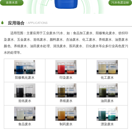
改善水质
污水色度达标
应用场合
/ APPLICATIONS
适用范围：主要应用于工业废水/污水、如：食品加工废水、阳极氧化废水、纺织印
染废水、五金废水、造纸废
水、颜料废水、含油废水、化工废水、养殖废水、油墨废水
颜色、养殖废水、油田废水处理、清洗废水、医药废水、
日化废水等众多行业高色度污
水的处理等。
阳极氧化废水
印染废水
化工废水
造纸废水
养殖废水
油田废水
食品废水
制药废水
漂染废水