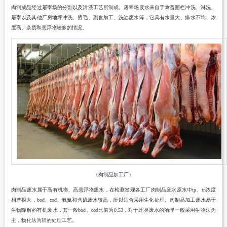
肉制成品经过屠宰场的分割以及清洗工艺所制成。屠宰场废水来自于禽畜圈栏冲洗、淋洗、
屠宰以及其他厂房地坪冲洗、烫毛、副食加工、洗油废水等，它具有水量大、排水不均、浓
度高、杂质和悬浮物较多的情况。
（肉制品加工厂）
肉制品废水属于高有机物、高悬浮物废水，在检测发现各工厂肉制品废水原水中tp、tn浓度
相差很大，bod、cod、氨氮和含硫废水较高，所以适合采用生化处理。肉制品加工废水易于
生物降解的有机废水，其一般bod、cod比值为0.53，对于此类废水的治理一般采用生物法为
主，物化法为辅的处理工艺。