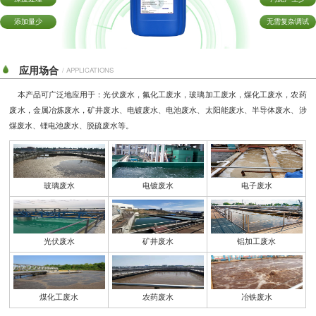
添加量少
无需复杂调试
应用场合
/ APPLICATIONS
本产品可广泛地应用于：
光伏废水，氟化工废水，玻璃加工废水，煤化工废水，农药
废水，金属冶炼废水，矿井废水、电镀废水、电池废水、太阳能废水、半导体废水、涉
煤废水、锂电池废水、脱硫废水等。
玻璃废水
电镀废水
电子废水
光伏废水
矿井废水
铝加工废水
煤化工废水
农药废水
冶铁废水