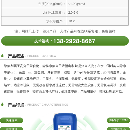
密度(20°c,g’cm3)：
>1.20g/cm3
ph(1%水溶液)：
2.0-3.0
水不溶物,%：
≤0.2
注：网站只上传一部分产品，具体产品可在线联系客服，免费领样
138-2928-8667
技术咨询：
产品概述
/ PRODUCT OVERVIEW
除氟剂属于高分子聚合物，能将水氟离子吸附电和絮凝分离沉淀；在水中同时能去除水
中的
cod
、色度、
ss
、重金属。
具有除氟、混凝、调节
ph等多重功效
，
药剂纯度高、杂
质少、较市面上其他产品，用量少、污泥量低、无硬度，长期使用不会造成管道、阀体
结垢、堵塞等现象
，
无需改变原水处理流程，无需增设大型设备，无需复杂调试，反应
速度快，操作简单
，
较市面上其他产品，处理效率高，产品用量少，吨水处理成本
低
。
产品特点
/ PRODUCT CHARACTERISTICS
快速除氟
降解到0.1PPM
深度处理
污泥产生少