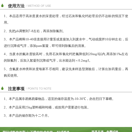
使用方法
/ METHOD OF USE
1
、本品适用于高浓度废水的深度处理，经过石灰和氯化钙处理后仍不达标的情况下使
用。
2、
先把
ph
调整到
7-8
左右，再添加除氟剂。
3
、
本产品
稀释
10-40
倍直接用计量泵或直接
加入到废水中，
气动或
搅
拌
10
分钟
左右，
后
进行沉降或气浮，
添加
pam
絮凝，
即可得到
除氟后的
清液。
4
、
当废水的
氟浓度较高时
，
先用石灰和氯化钙把氟降低到
20mg/l
以内
,
再添加
1
‰左右
的除氟剂，后加入絮凝剂沉降或气浮，出水能达到＜
0.2mg/l
。
5
、含氟废水种类和浓度每家不尽相同，建议先来样选型测验后，计算出加药量后，再
购买使用。
注意事项
/ POINTS TO NOTE
1
、
本产品属非易燃易爆物品，适宜的储存温度为
-10
-30℃，勿在烈日下暴晒。
2
、
本产品采用
25kg
塑料桶
和吨桶，或按
用户需要进行包装。
3
、
本产品的储存期为十二个月。
顾问式凯发体育vip下载的技术支持 一站式服务
联系凡清，免费试样