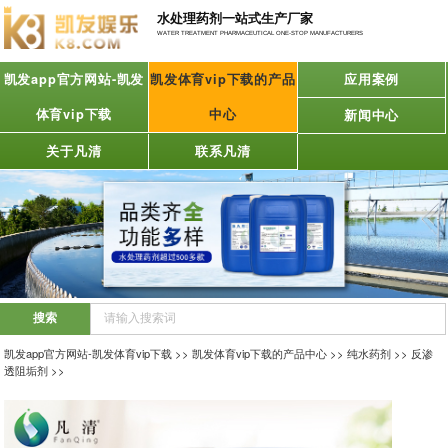
水处理药剂一站式生产厂家
WATER TREATMENT PHARMACEUTICAL ONE-STOP MANUFACTURERS
凯发app官方网站-凯发
凯发体育vip下载的产品
应用案例
体育vip下载
中心
新闻中心
关于凡清
联系凡清
凯发app官方网站-凯发体育vip下载
>>
凯发体育vip下载的产品中心
>>
纯水药剂
>>
反渗
透阻垢剂
>>