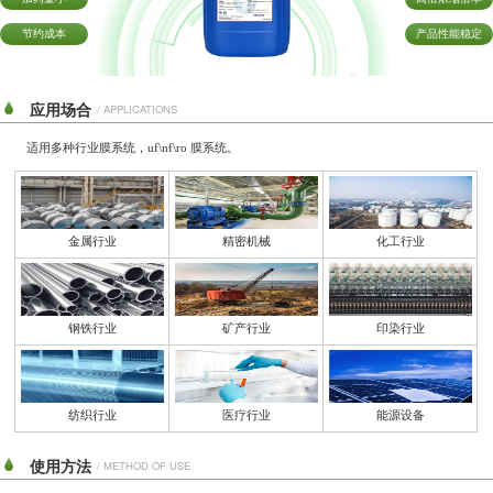
节约成本
产品性能稳定
应用场合
/ APPLICATIONS
适用多种行业膜系统，uf\nf\ro 膜系统。
金属行业
精密机械
化工行业
钢铁行业
矿产行业
印染行业
纺织行业
医疗行业
能源设备
使用方法
/ METHOD OF USE