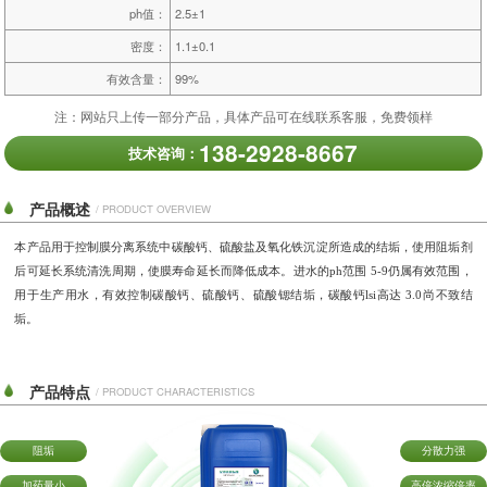
ph值：
2.5±1
密度：
1.1±0.1
有效含量：
99%
注：网站只上传一部分产品，具体产品可在线联系客服，免费领样
138-2928-8667
技术咨询：
产品概述
/ PRODUCT OVERVIEW
本产品
用于控制膜分离系统中碳酸钙、硫酸盐及氧化铁沉淀所造成的结垢，使用阻垢剂
后可延长系统清洗周期，使膜寿命延长而降低成本。
进水的
ph范围
5-9仍属有效范围
，
用于生产用水，有效控制碳酸钙、硫酸钙、硫酸锶结垢，碳酸钙
lsi高达 3.0尚不致结
垢
。
产品特点
/ PRODUCT CHARACTERISTICS
阻垢
分散力强
加药量小
高倍浓缩倍率