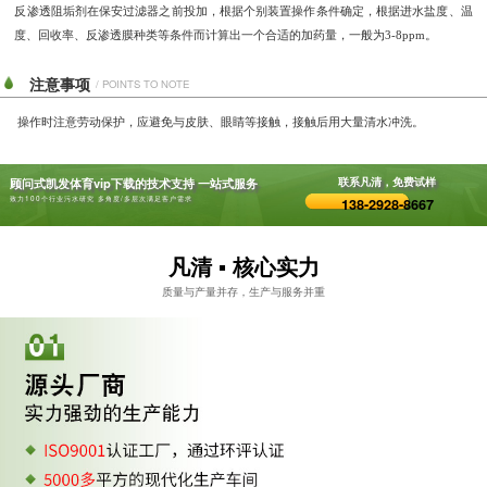
反渗透阻垢剂
在保安过滤器之前投加
，
根据个别装置操作条件确定，根据进水盐度、温
度、回收率、反渗透膜种类等条件而计算出一个合适的加药量，一般为
3-8ppm。
注意事项
/ POINTS TO NOTE
操作时注意劳动保护，应避免与皮肤、眼睛等接触，接触后用大量清水冲洗。
顾问式凯发体育vip下载的技术支持 一站式服务
联系凡清，免费试样
致力100个行业污水研究 多角度/多层次满足客户需求
138-2928-8667
凡清 ▪ 核心实力
质量与产量并存，生产与服务并重