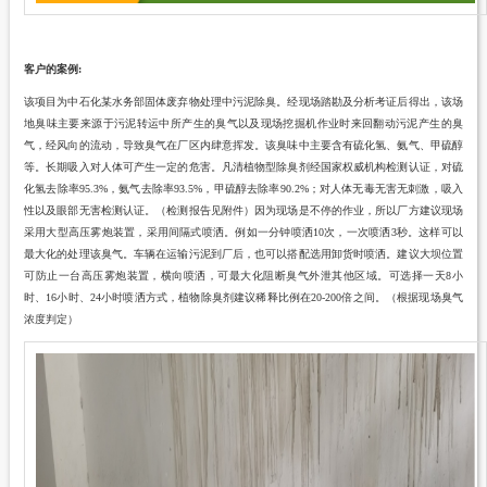
客户的案例
:
该项目为中
石化某
水务部固体废弃物处理中污泥除臭。经现场踏勘及分析考证后得出，该场
地臭味主要来源于污泥转运中所产生的臭气以及现场挖掘机作业时来回翻动污泥产生的臭
气，经风向的流动，导致臭气在厂区内肆意挥发。该臭味中主要含有硫化氢、氨气、甲硫醇
等。
长期吸入对人体可产生一定的危害。凡清
植物型除臭剂经国家权威机构检测认证，对硫
化氢去除率
95.3%，氨气去除率93.5%，甲硫醇去除率90.2%；对人体无毒无害无刺激，吸入
性以及眼部无害检测认证。（检测报告见附件）因为现场是不停的作业，所以厂方建议现场
采用大型高压雾炮装置，采用间隔式喷洒。例如一分钟喷洒10次，一次喷洒3秒。这样可以
最大化的处理该臭气。车辆在运输污泥到厂后，也可以搭配选用卸货时喷洒。建议大坝位置
可防止一台高压雾炮装置，横向喷洒，可最大化阻断臭气外泄其他区域。可选择一天8小
时、16小时、24小时喷洒方式，植物除臭剂建议稀释比例在20-200倍之间。（根据现场臭气
浓度判定）