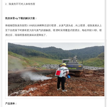
2、除臭剂不可对人体有伤害
凯发体育vip下载的解决方案：
将植物型除臭剂按照
1:
10
0的比例稀释后进行喷洒，从臭气源头处，向上喷洒，使除臭液从上
至下自然落下时拥有更大的与臭气的接触面。喷洒时采用覆盖式喷洒法，每处停留2-3秒。喷
洒过后，现场明显感觉臭味浓度降低了。
产品清单
：