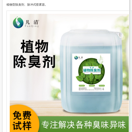
植物型除臭剂
、脉冲式喷雾器。