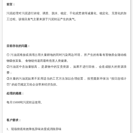
前言
：
污泥处理
对污泥进行浓缩、调质、脱水、稳定、干化或焚烧等减量化、稳定化、无害化的加
工过程。
该项目臭气主要来源于污泥转运产生的臭气。
目前存在的问题：
① 污油泥堆放或填埋占用大量耕地的同时污染周边环境， 所产生的有毒有害物质会随动植
物吸收富集、 食物链传递而最终危害人类健康。
②污油泥中含油量较高， 是废物中的宝贵资源， 如果不进行回收， 会造成较大的资源浪
费；
③大量的污油泥如果不采用适当的工艺方法加以合理处置， 按照最新环保法 “按日连续计
罚” 的处罚规定又给企业带来经济负担。
处理的规模：
每月
15000吨污泥转
运使用
。
客户要求：
1、
现场彻底
有效降低异味浓度或消除异味